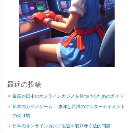
最近の投稿
最高の日本のオンラインカジノを見つけるためのガイド
日本のカジノゲーム： 東洋と西洋のエンターテイメント
の架け橋
日本のオンラインカジノ広告を取り巻く法的問題