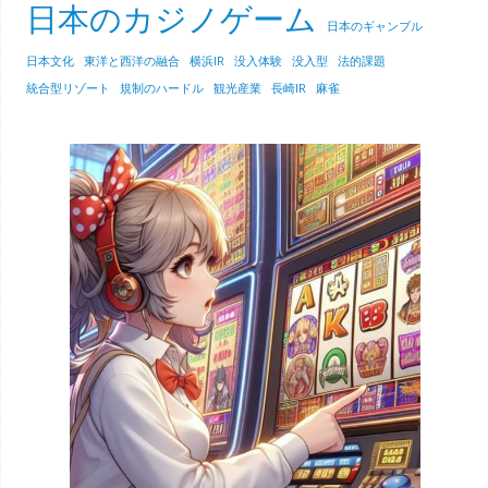
日本のカジノゲーム
日本のギャンブル
日本文化
東洋と西洋の融合
横浜IR
没入体験
没入型
法的課題
統合型リゾート
規制のハードル
観光産業
長崎IR
麻雀