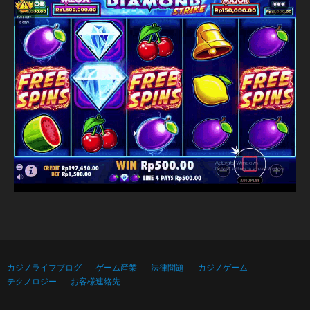
カジノライフブログ
ゲーム産業
法律問題
カジノゲーム
テクノロジー
お客様連絡先